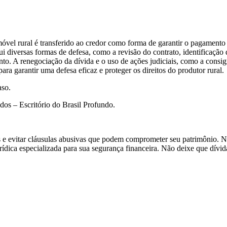
móvel rural é transferido ao credor como forma de garantir o pagament
 diversas formas de defesa, como a revisão do contrato, identificação d
ento. A renegociação da dívida e o uso de ações judiciais, como a con
para garantir uma defesa eficaz e proteger os direitos do produtor rural.
aso.
os – Escritório do Brasil Profundo.
s e evitar cláusulas abusivas que podem comprometer seu patrimônio. Ne
jurídica especializada para sua segurança financeira. Não deixe que dí