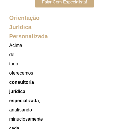
Falar Com Especialista!
Orientação
Jurídica
Personalizada
Acima
de
tudo,
oferecemos
consultoria
jurídica
especializada
,
analisando
minuciosamente
cada