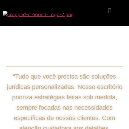
Soluções Jurídicas
Personalizadas
“Tudo que você precisa são soluções
jurídicas personalizadas. Nosso escritório
prioriza estratégias feitas sob medida,
sempre focadas nas necessidades
específicas de nossos clientes. Com
atenção cuidadosa aos detalhes,