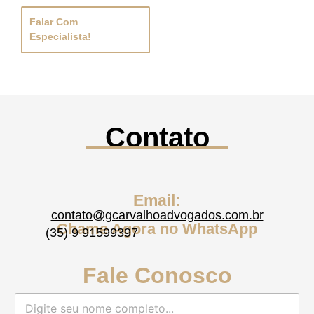
Falar Com
Especialista!
Contato
Email:
contato@gcarvalhoadvogados.com.br
Chame Agora no WhatsApp
(35) 9 91599397
Fale Conosco
N
o