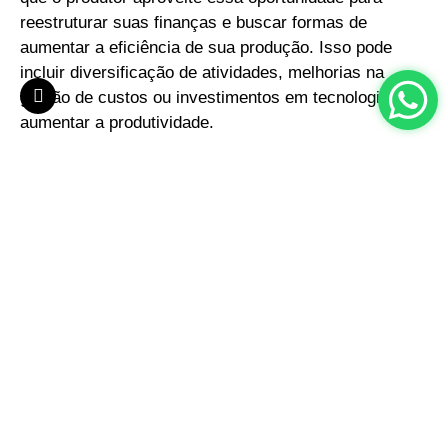
reestruturar suas finanças e buscar formas de
aumentar a eficiência de sua produção. Isso pode
incluir diversificação de atividades, melhorias na
gestão de custos ou investimentos em tecnologia para
aumentar a produtividade.
Além disso, o alongamento pode exigir um
compromisso de longo prazo com a instituição
financeira, limitando a flexibilidade do produtor para
renegociar outras dívidas ou buscar novos
financiamentos no futuro. Por esse motivo, o
alongamento da dívida deve ser planejado com
cautela e, sempre que possível, com o apoio de
profissionais que entendam as especificidades do
crédito rural e possam ajudar o produtor a tomar uma
decisão mais adequada.
5. Estratégias para Aproveitar o