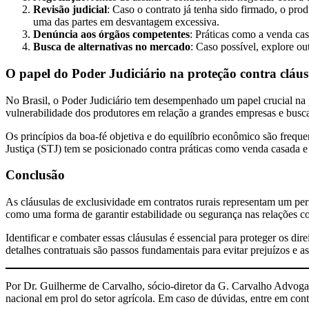
Revisão judicial
: Caso o contrato já tenha sido firmado, o pro
uma das partes em desvantagem excessiva.
Denúncia aos órgãos competentes
: Práticas como a venda ca
Busca de alternativas no mercado
: Caso possível, explore ou
O papel do Poder Judiciário na proteção contra cláus
No Brasil, o Poder Judiciário tem desempenhado um papel crucial na pr
vulnerabilidade dos produtores em relação a grandes empresas e buscad
Os princípios da boa-fé objetiva e do equilíbrio econômico são freq
Justiça (STJ) tem se posicionado contra práticas como venda casada e 
Conclusão
As cláusulas de exclusividade em contratos rurais representam um pe
como uma forma de garantir estabilidade ou segurança nas relações com
Identificar e combater essas cláusulas é essencial para proteger os di
detalhes contratuais são passos fundamentais para evitar prejuízos e 
Por Dr. Guilherme de Carvalho, sócio-diretor da G. Carvalho Advogad
nacional em prol do setor agrícola. Em caso de dúvidas, entre em con