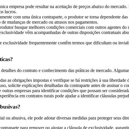
única empresa pode resultar na aceitação de preços abaixo do mercado.
s lucros.
vamente com uma única contraparte, o produtor se torna dependente das
aso de mudanças de mercado ou atrasos nos pagamentos.
produtor busque melhores condições comerciais com outros agentes do m
e exclusividade vêm acompanhadas de outras disposições contratuais a
de exclusividade frequentemente contêm termos que dificultam ou invia
ticas?
os detalhes do contrato e conhecimento das práticas de mercado. Alguma
das as obrigações impostas e verifique se há restrições à sua liberdade 
o, solicite explicações detalhadas da contraparte antes de assinar o con
de outras empresas para identificar condições que possam ser considerad
periência em contratos rurais pode ajudar a identificar cláusulas prejudic
abusivas?
ial ou abusiva, ele pode adotar diversas medidas para proteger seus dire
 contraparte para remover ou ajustar a cláusula de exclusividade, garan