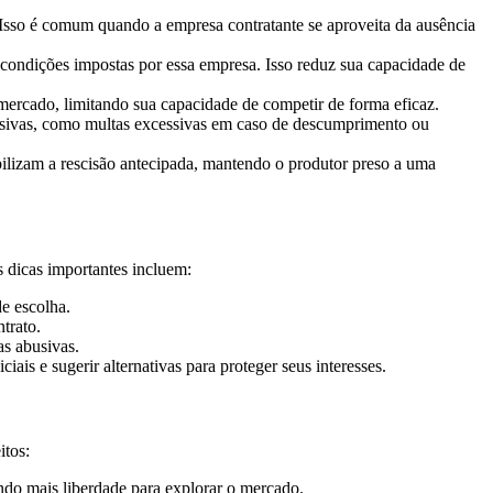
 Isso é comum quando a empresa contratante se aproveita da ausência
 condições impostas por essa empresa. Isso reduz sua capacidade de
ercado, limitando sua capacidade de competir de forma eficaz.
busivas, como multas excessivas em caso de descumprimento ou
bilizam a rescisão antecipada, mantendo o produtor preso a uma
s dicas importantes incluem:
de escolha.
trato.
as abusivas.
iais e sugerir alternativas para proteger seus interesses.
itos:
tindo mais liberdade para explorar o mercado.