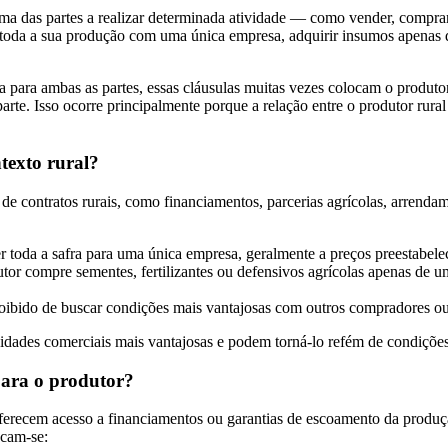
uma das partes a realizar determinada atividade — como vender, compr
ar toda a sua produção com uma única empresa, adquirir insumos apenas 
para ambas as partes, essas cláusulas muitas vezes colocam o produtor
arte. Isso ocorre principalmente porque a relação entre o produtor ru
texto rural?
 de contratos rurais, como financiamentos, parcerias agrícolas, arrenda
r toda a safra para uma única empresa, geralmente a preços preestabele
utor compre sementes, fertilizantes ou defensivos agrícolas apenas de u
roibido de buscar condições mais vantajosas com outros compradores ou
nidades comerciais mais vantajosas e podem torná-lo refém de condições
para o produtor?
recem acesso a financiamentos ou garantias de escoamento da produçã
acam-se: