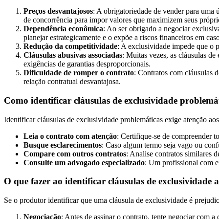
Preços desvantajosos
: A obrigatoriedade de vender para uma 
de concorrência para impor valores que maximizem seus próprio
Dependência econômica
: Ao ser obrigado a negociar exclusi
planejar estrategicamente e o expõe a riscos financeiros em c
Redução da competitividade
: A exclusividade impede que o 
Cláusulas abusivas associadas
: Muitas vezes, as cláusulas d
exigências de garantias desproporcionais.
Dificuldade de romper o contrato
: Contratos com cláusulas 
relação contratual desvantajosa.
Como identificar cláusulas de exclusividade problemá
Identificar cláusulas de exclusividade problemáticas exige atenção a
Leia o contrato com atenção
: Certifique-se de compreender to
Busque esclarecimentos
: Caso algum termo seja vago ou confus
Compare com outros contratos
: Analise contratos similares 
Consulte um advogado especializado
: Um profissional com ex
O que fazer ao identificar cláusulas de exclusividade 
Se o produtor identificar que uma cláusula de exclusividade é prejudic
Negociação
: Antes de assinar o contrato, tente negociar com a