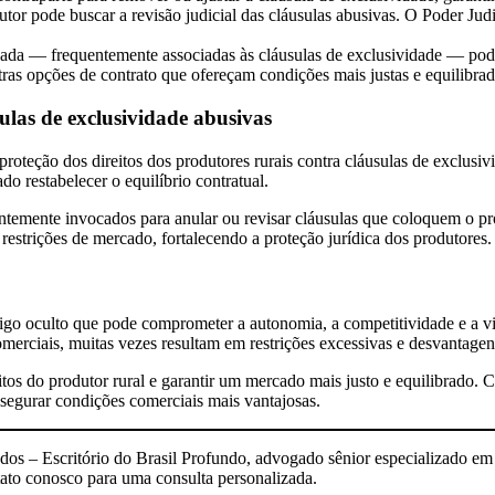
dutor pode buscar a revisão judicial das cláusulas abusivas. O Poder Ju
sada — frequentemente associadas às cláusulas de exclusividade — pod
tras opções de contrato que ofereçam condições mais justas e equilibrad
ulas de exclusividade abusivas
oteção dos direitos dos produtores rurais contra cláusulas de exclusiv
o restabelecer o equilíbrio contratual.
uentemente invocados para anular ou revisar cláusulas que coloquem o p
restrições de mercado, fortalecendo a proteção jurídica dos produtores.
rigo oculto que pode comprometer a autonomia, a competitividade e a v
erciais, muitas vezes resultam em restrições excessivas e desvantagens
reitos do produtor rural e garantir um mercado mais justo e equilibrado.
assegurar condições comerciais mais vantajosas.
os – Escritório do Brasil Profundo, advogado sênior especializado em
tato conosco para uma consulta personalizada.