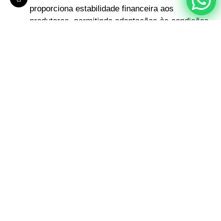
proporciona estabilidade financeira aos
produtores, permitindo adaptações às condições
de mercado e imprevistos.
Relações de Longo Prazo:
Manter relações
comerciais sustentáveis e de longo prazo entre
produtores e compradores é essencial para a
estabilidade do setor agrícola e para garantir o
abastecimento de alimentos.
Casos de Sucesso e Estudos
de Caso
Exemplos de Revisão Contratual:
Estudos de
casos reais onde a revisão de contratos de
venda de safra futura beneficiou ambas as
partes envolvidas, promovendo transparência e
confiança nas relações comerciais.
Conclusão