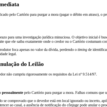
Imediata
ficado pelo Cartório para purgar a mora (pagar o débito em atraso), o p
 prazo para uma investigação jurídica minuciosa. O objetivo inicial é b
te que ele saiba exatamente onde o credor ou o Cartório costumam com
rodutor foca apenas no valor da dívida, perdendo o
timing
de identifica
dade legal.
Anulação do Leilão
dor não cumpriu rigorosamente os requisitos da Lei nº 9.514/97.
do
pessoalmente
pelo Cartório para purgar a mora. Falhas comuns que um
do se comprovado que o devedor está em local ignorado ou incerto, após 
tencer ao casal, a ausência de notificação do cônjuge pode anular o pr