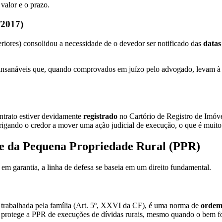
 valor e o prazo.
/2017)
teriores) consolidou a necessidade de o devedor ser notificado das
datas 
os insanáveis que, quando comprovados em juízo pelo advogado, levam 
ontrato estiver devidamente
registrado
no Cartório de Registro de Imóvei
brigando o credor a mover uma ação judicial de execução, o que é muito
de da Pequena Propriedade Rural (PPR)
em garantia, a linha de defesa se baseia em um direito fundamental.
trabalhada pela família (Art. 5º, XXVI da CF), é uma norma de
ordem
ue protege a PPR de execuções de dívidas rurais, mesmo quando o bem fo