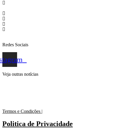
Redes Sociais
stagram
O Colapso das Garantias Digitais no Agro: Como
Veja outras notícias
📜 Revisão da CPR Rural: Leis e Decretos Superve
🌿 PRONAF 2025/2026: O Novo Ciclo de Crédito e
Termos e Condições |
Politica de Privacidade