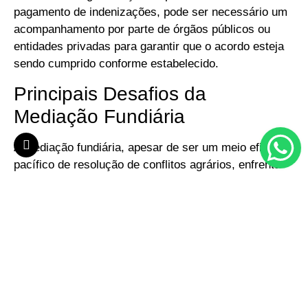
pagamento de indenizações, pode ser necessário um
acompanhamento por parte de órgãos públicos ou
entidades privadas para garantir que o acordo esteja
sendo cumprido conforme estabelecido.
Principais Desafios da
Mediação Fundiária
A mediação fundiária, apesar de ser um meio eficaz e
pacífico de resolução de conflitos agrários, enfrenta
uma série de desafios. Entre os principais obstáculos,
podemos destacar:
1.
Complexidade Jurídica
Muitos dos conflitos fundiários no Brasil envolvem
questões jurídicas extremamente complexas, como a
falta de documentação da terra, grilagem,
sobreposições de títulos e conflitos de competência