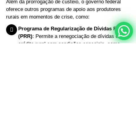
Além da prorrogação de custeio, o governo federal
oferece outros programas de apoio aos produtores
rurais em momentos de crise, como:
Programa de Regularização de Dívidas Rurais
(PRR)
: Permite a renegociação de dívidas do
crédito rural com condições especiais, como
descontos, prazos estendidos e redução de
juros.
Programa de Garantia da Atividade
Agropecuária (Proagro)
: Oferece cobertura
para perdas na produção agrícola causadas por
eventos climáticos adversos, protegendo os
produtores contra prejuízos financeiros.
Programa Nacional de Fortalecimento da
Agricultura Familiar (Pronaf)
: Oferece crédito
rural subsidiado para pequenos agricultores
familiares, com condições especiais de
financiamento e prazos estendidos.