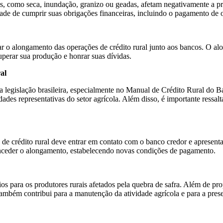
s, como seca, inundação, granizo ou geadas, afetam negativamente a pr
ade de cumprir suas obrigações financeiras, incluindo o pagamento de o
citar o alongamento das operações de crédito rural junto aos bancos. O
uperar sua produção e honrar suas dívidas.
al
na legislação brasileira, especialmente no Manual de Crédito Rural do 
dades representativas do setor agrícola. Além disso, é importante ressa
es de crédito rural deve entrar em contato com o banco credor e apres
 conceder o alongamento, estabelecendo novas condições de pagamento.
os para os produtores rurais afetados pela quebra de safra. Além de prop
ambém contribui para a manutenção da atividade agrícola e para a prese