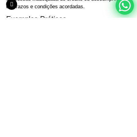
de prazos e condições acordadas.
Exemplos Práticos
Um exemplo relevante foi o caso de um produtor rural
que processou seu banco por ter seu pedido de
crédito negado sem justificativa clara, alegando que
cumpria todos os requisitos do MCR 2.6.4. O tribunal
determinou que o banco não havia seguido
procedimentos adequados e ordenou a concessão do
crédito, além de indenização por danos morais e
materiais.
Perspectivas Futuras e
Recomendações
O futuro da responsabilidade civil dos bancos na
aplicação do MCR 2.6.4 dependerá de uma