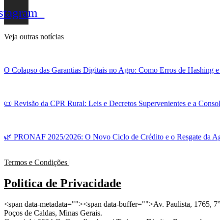
stagram
Veja outras notícias
O Colapso das Garantias Digitais no Agro: Como Erros de Hashing
📜 Revisão da CPR Rural: Leis e Decretos Supervenientes e a Consol
🌿 PRONAF 2025/2026: O Novo Ciclo de Crédito e o Resgate da Agr
Termos e Condições |
Politica de Privacidade
<span data-metadata="
">
<span data-buffer="
">Av. Paulista, 1765, 7
Poços de Caldas, Minas Gerais.