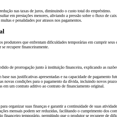
redução nas taxas de juros, diminuindo o custo total do empréstimo.
sultar em prestações menores, aliviando a pressão sobre o fluxo de caix
 multas e penalidades por atrasos nos pagamentos.
al
os produtores que enfrentam dificuldades temporárias em cumprir seus 
 se recupere financeiramente.
edido de prorrogação junto à instituição financeira, explicando as raz
om base nas justificativas apresentadas e na capacidade de pagamento fut
das novas condições para o pagamento da dívida, incluindo novos prazos 
s em um contrato aditivo ao contrato de financiamento original.
ara organizar suas finanças e garantir a continuidade de suas atividade
tações mensais podem ser reduzidas, facilitando o cumprimento dos com
vio financeiro temporário, permitindo que o produtor se recupere de d