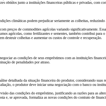
ezes obtidos junto a instituições financeiras públicas e privadas, com c
ondições climáticas podem prejudicar seriamente as colheitas, reduzindo
 com preços de commodities agrícolas variando significativamente. Essa 
umos agrícolas, como fertilizantes e sementes, também contribui para o
em destruir colheitas e aumentar os custos de controle e recuperação.
negociar as condições de seus empréstimos com as instituições financeir
minação de penalidades por atraso.
álise detalhada da situação financeira do produtor, considerando suas re
aliação, o produtor deve iniciar uma negociação com o banco ou institui
visão das condições do empréstimo, justificando as razões para as altera
oposta e, se aprovada, formaliza as novas condições do contrato de finan