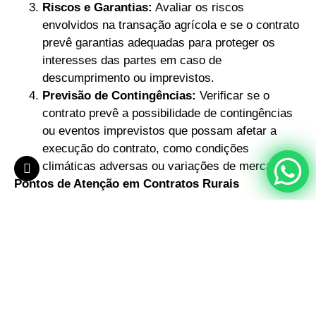
Riscos e Garantias:
Avaliar os riscos
envolvidos na transação agrícola e se o contrato
prevê garantias adequadas para proteger os
interesses das partes em caso de
descumprimento ou imprevistos.
Previsão de Contingências:
Verificar se o
contrato prevê a possibilidade de contingências
ou eventos imprevistos que possam afetar a
execução do contrato, como condições
climáticas adversas ou variações de mercado.
Pontos de Atenção em Contratos Rurais
Alguns pontos de atenção que merecem destaque na
elaboração e avaliação de contratos rurais incluem:
Definição de Preços:
É importante estabelecer
de forma clara e precisa os preços dos produtos
agrícolas ou serviços negociados no contrato,
evitando ambiguidades ou disputas futuras.