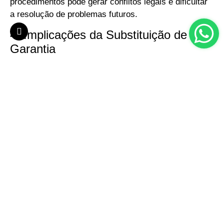
procedimentos pode gerar conflitos legais e dificultar
a resolução de problemas futuros.
4. Implicações da Substituição de
Garantia
A substituição de garantia pode ter diversas
implicações para o devedor e o credor. Para o
devedor, a alteração pode proporcionar maior
flexibilidade financeira, permitindo o uso de bens que
antes estavam vinculados à dívida. No entanto, essa
flexibilidade deve ser ponderada com as
responsabilidades e riscos associados à nova
garantia.
Do lado do credor, a substituição pode trazer
segurança adicional, caso a nova garantia seja
considerada mais valiosa ou menos arriscada. No
entanto, também pode haver riscos, especialmente se