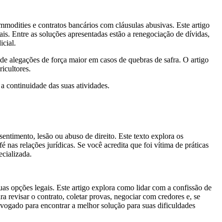
modities e contratos bancários com cláusulas abusivas. Este artigo
oais. Entre as soluções apresentadas estão a renegociação de dívidas,
icial.
 de alegações de força maior em casos de quebras de safra. O artigo
icultores.
 a continuidade das suas atividades.
ntimento, lesão ou abuso de direito. Este texto explora os
 nas relações jurídicas. Se você acredita que foi vítima de práticas
ecializada.
uas opções legais. Este artigo explora como lidar com a confissão de
a revisar o contrato, coletar provas, negociar com credores e, se
advogado para encontrar a melhor solução para suas dificuldades