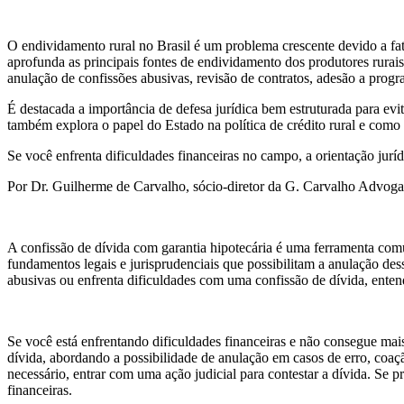
O endividamento rural no Brasil é um problema crescente devido a fat
aprofunda as principais fontes de endividamento dos produtores rurais,
anulação de confissões abusivas, revisão de contratos, adesão a progra
É destacada a importância de defesa jurídica bem estruturada para evi
também explora o papel do Estado na política de crédito rural e como
Se você enfrenta dificuldades financeiras no campo, a orientação jurí
Por Dr. Guilherme de Carvalho, sócio-diretor da G. Carvalho Advogad
A confissão de dívida com garantia hipotecária é uma ferramenta comu
fundamentos legais e jurisprudenciais que possibilitam a anulação dess
abusivas ou enfrenta dificuldades com uma confissão de dívida, entende
Se você está enfrentando dificuldades financeiras e não consegue mais
dívida, abordando a possibilidade de anulação em casos de erro, coação
necessário, entrar com uma ação judicial para contestar a dívida. Se 
financeiras.