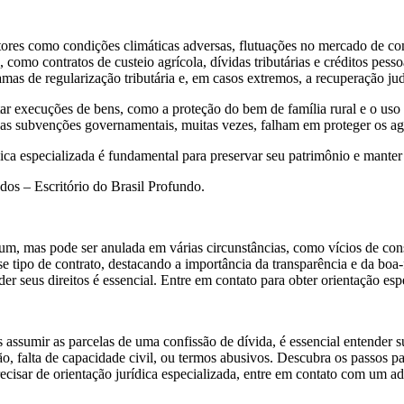
ores como condições climáticas adversas, flutuações no mercado de com
 como contratos de custeio agrícola, dívidas tributárias e créditos pess
mas de regularização tributária e, em casos extremos, a recuperação jud
tar execuções de bens, como a proteção do bem de família rural e o uso
 as subvenções governamentais, muitas vezes, falham em proteger os agr
dica especializada é fundamental para preservar seu patrimônio e manter
os – Escritório do Brasil Profundo.
m, mas pode ser anulada em várias circunstâncias, como vícios de conse
e tipo de contrato, destacando a importância da transparência e da boa-fé
r seus direitos é essencial. Entre em contato para obter orientação esp
 assumir as parcelas de uma confissão de dívida, é essencial entender s
, falta de capacidade civil, ou termos abusivos. Descubra os passos par
precisar de orientação jurídica especializada, entre em contato com um 