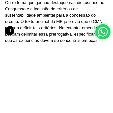
Outro tema que ganhou destaque nas discussões no
Congresso é a inclusão de critérios de
sustentabilidade ambiental para a concessão do
crédito. O texto original da MP já previa que o CMN
poderia definir tais critérios. No entanto, emendas
buscam delimitar essa prerrogativa, especificando
que as exigências devem se concentrar em boas
práticas produtivas, como a conservação do solo e a
integração lavoura-pecuária. O objetivo é evitar
subjetividades que possam criar insegurança jurídica
para os produtores.
A Visão das Entidades do
Agronegócio: Apoio com
Ressalvas
As principais entidades representativas do
agronegócio receberam a Medida Provisória de forma